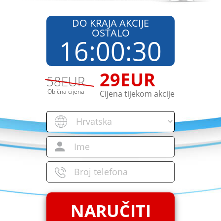
DO KRAJA AKCIJE
OSTALO
16
:
00
:
30
29
EUR
58
EUR
Obična cijena
Cijena tijekom akcije
NARUČITI