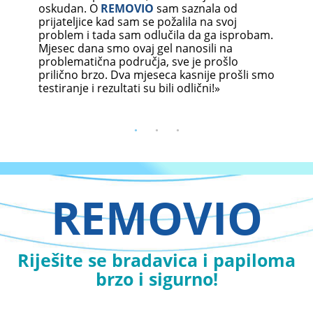
tjed
oji
oskudan. O
REMOVIO
sam saznala od
poče
u
prijateljice kad sam se požalila na svoj
roku
aga»
problem i tada sam odlučila da ga isprobam.
koža
Mjesec dana smo ovaj gel nanosili na
niti 
problematična područja, sve je prošlo
prilično brzo. Dva mjeseca kasnije prošli smo
testiranje i rezultati su bili odlični!»
REMOVIO
Riješite se bradavica i papiloma
brzo i sigurno!