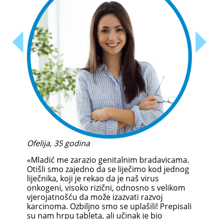
Ana,
Ofelija, 35 godina
«Bra
ko im
«Mladić me zarazio genitalnim bradavicama.
godi
,
Otišli smo zajedno da se liječimo kod jednog
nači
liječnika, koji je rekao da je naš virus
kaute
iti
onkogeni, visoko rizični, odnosno s velikom
pomo
či
vjerojatnošću da može izazvati razvoj
Inte
 i
karcinoma. Ozbiljno smo se uplašili! Prepisali
Naru
su nam hrpu tableta, ali učinak je bio