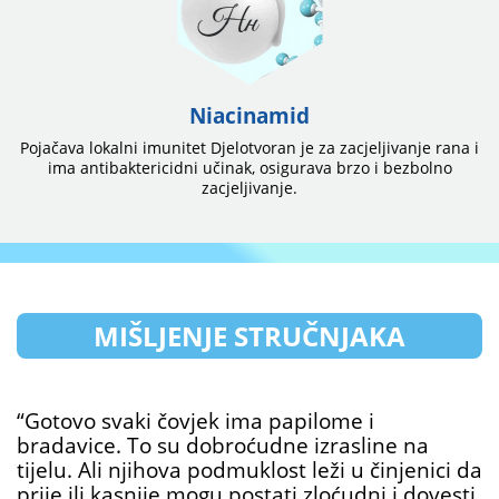
Niacinamid
Pojačava lokalni imunitet Djelotvoran je za zacjeljivanje rana i
ima antibaktericidni učinak, osigurava brzo i bezbolno
zacjeljivanje.
MIŠLJENJE STRUČNJAKA
“Gotovo svaki čovjek ima papilome i
bradavice. To su dobroćudne izrasline na
tijelu. Ali njihova podmuklost leži u činjenici da
prije ili kasnije mogu postati zloćudni i dovesti