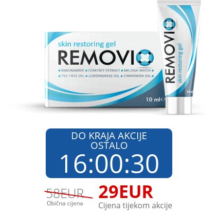
DO KRAJA AKCIJE
OSTALO
16
:
00
:
30
29
EUR
58
EUR
Obična cijena
Cijena tijekom akcije